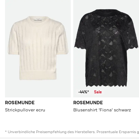
-44%*
Sale
ROSEMUNDE
ROSEMUNDE
Strickpullover ecru
Blusenshirt 'Fiona' schwarz
* Unverbindliche Preisempfehlung des Herstellers. Prozentuale Ersparnis 