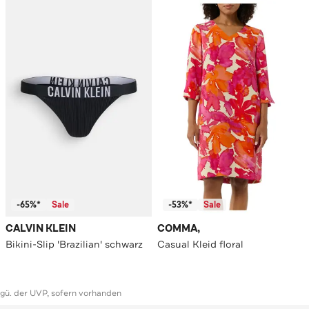
-65%*
Sale
-53%*
Sale
CALVIN KLEIN
COMMA,
Bikini-Slip 'Brazilian' schwarz
Casual Kleid floral
ggü. der UVP, sofern vorhanden