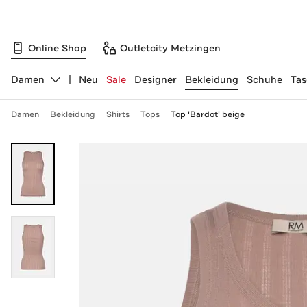
Online Shop
Outletcity Metzingen
Damen
Neu
Sale
Designer
Bekleidung
Schuhe
Ta
Abteilung ändern, ausgewählt:
Damen
Bekleidung
Shirts
Tops
Top 'Bardot' beige