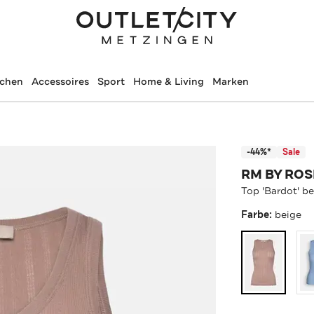
schen
Accessoires
Sport
Home & Living
Marken
-44%*
Sale
RM BY RO
Top 'Bardot' b
Farbe:
beige