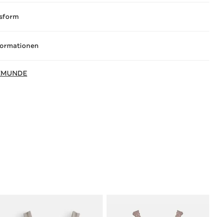
sform
formationen
EMUNDE