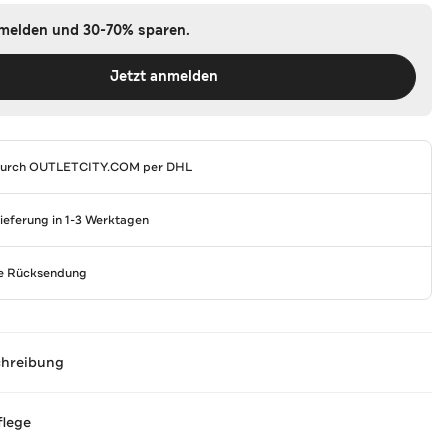
nmelden und 30-70% sparen.
Jetzt anmelden
durch
OUTLETCITY.COM
per DHL
Lieferung in 1-3 Werktagen
se Rücksendung
chreibung
flege