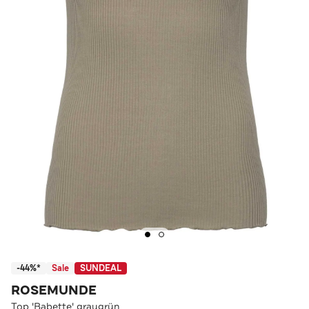
-44%*
Sale
SUNDEAL
ROSEMUNDE
Top 'Babette' graugrün