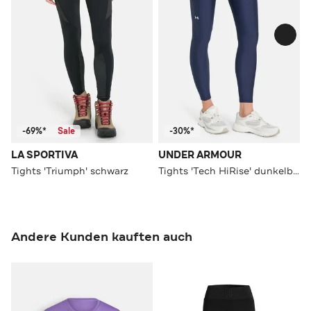
-69%*
Sale
-30%*
LA SPORTIVA
UNDER ARMOUR
Tights 'Triumph' schwarz
Tights 'Tech HiRise' dunkelblau
Andere Kunden kauften auch