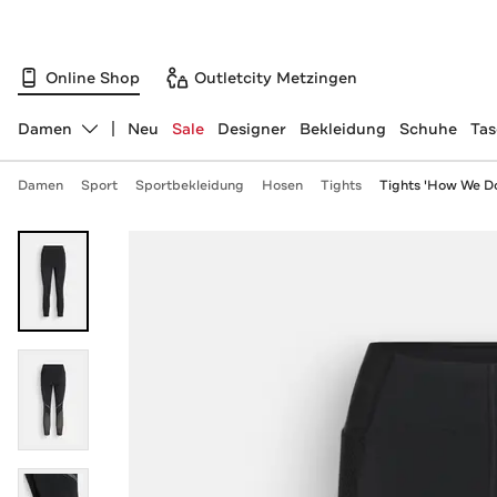
Online Shop
Outletcity Metzingen
Damen
Neu
Sale
Designer
Bekleidung
Schuhe
Ta
Abteilung ändern, ausgewählt:
Damen
Sport
Sportbekleidung
Hosen
Tights
Tights 'How We D