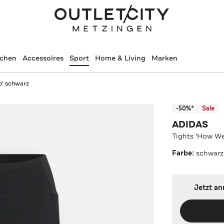
schen
Accessoires
Sport
Home & Living
Marken
o' schwarz
-50%*
Sale
ADIDAS
Tights 'How W
Farbe:
schwarz
Jetzt a