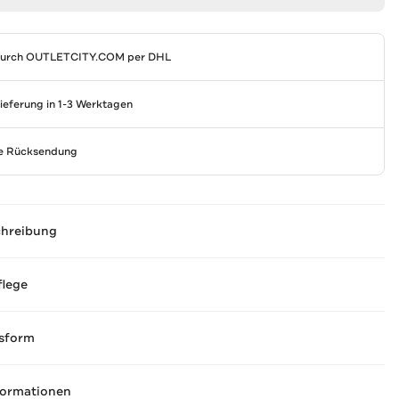
durch
OUTLETCITY.COM
per DHL
Lieferung in 1-3 Werktagen
se Rücksendung
chreibung
flege
sform
formationen