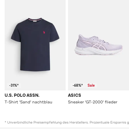
-31%*
-68%*
Sale
U.S. POLO ASSN.
ASICS
T-Shirt 'Sand' nachtblau
Sneaker 'GT-2000' flieder
* Unverbindliche Preisempfehlung des Herstellers. Prozentuale Ersparnis 