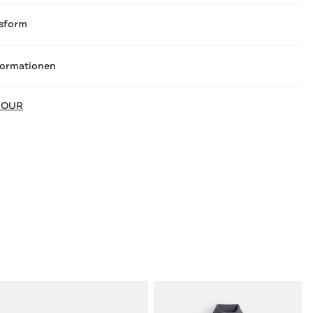
sform
formationen
MOUR