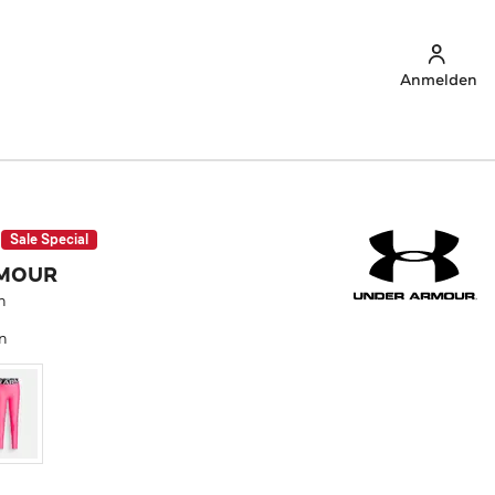
Anmelden
Sale Special
RMOUR
n
n