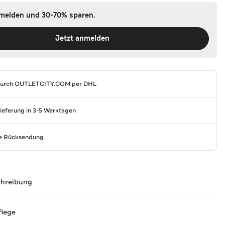
nmelden und 30-70% sparen.
Jetzt anmelden
durch
OUTLETCITY.COM
per DHL
Lieferung in 3-5 Werktagen
se Rücksendung
chreibung
flege