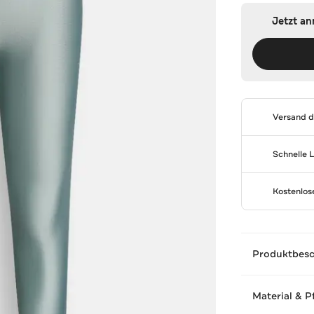
Jetzt a
Versand 
Schnelle 
Kostenlo
Produktbes
Material & P