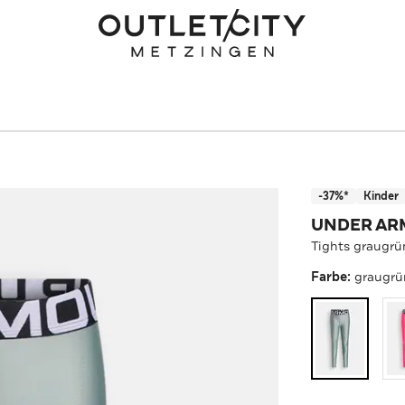
-37%*
Kinder
UNDER A
Tights graugrü
Farbe:
graugrü