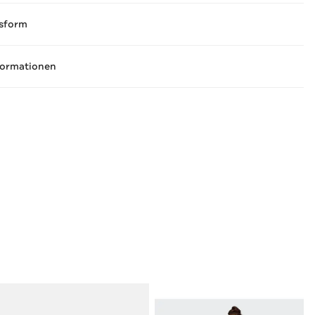
sform
formationen