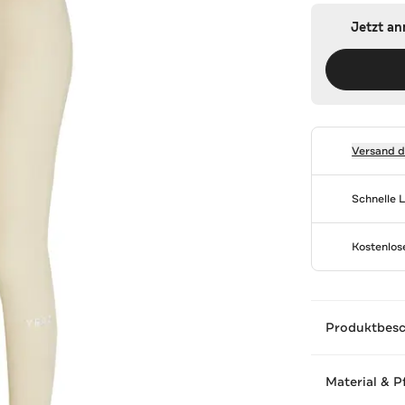
Jetzt a
Versand 
Schnelle 
Kostenlo
Produktbes
Material & P