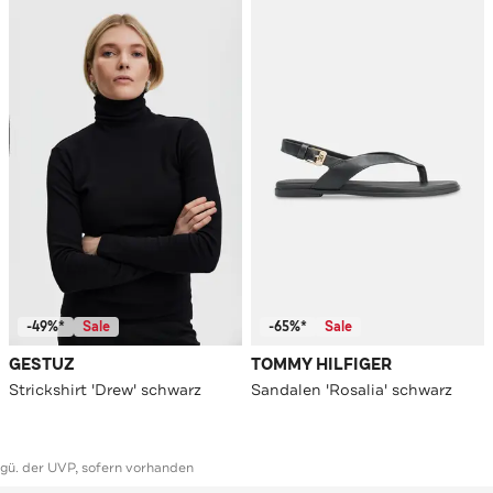
-49%*
Sale
-65%*
Sale
GESTUZ
TOMMY HILFIGER
Strickshirt 'Drew' schwarz
Sandalen 'Rosalia' schwarz
ggü. der UVP, sofern vorhanden