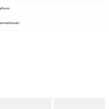
sform
formationen