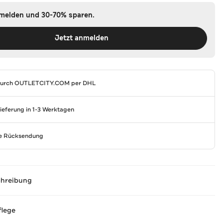
nmelden und 30-70% sparen.
Jetzt anmelden
durch
OUTLETCITY.COM
per DHL
Lieferung in 1-3 Werktagen
se Rücksendung
chreibung
flege