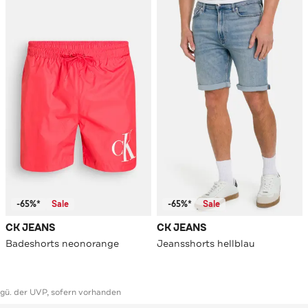
-65%*
Sale
-65%*
Sale
CK JEANS
CK JEANS
Badeshorts neonorange
Jeansshorts hellblau
ggü. der UVP, sofern vorhanden