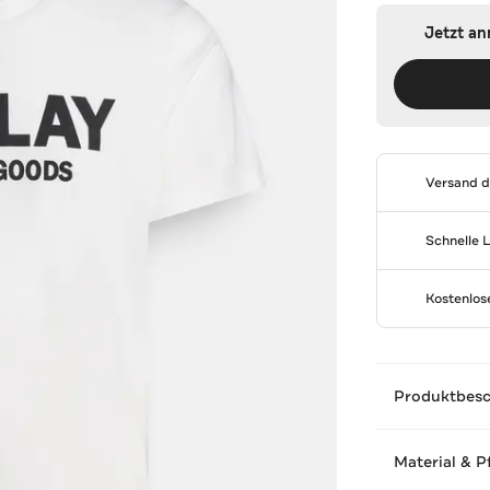
Jetzt a
Versand 
Schnelle 
Kostenlo
Produktbes
Material & P