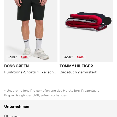
-61%*
Sale
-65%*
Sale
BOSS GREEN
TOMMY HILFIGER
Funktions-Shorts 'Hike' schwarz
Badetuch gemustert
* Unverbindliche Preisempfehlung des Herstellers. Prozentuale
Ersparnis ggü. der UVP, sofern vorhanden
Unternehmen
Über uns