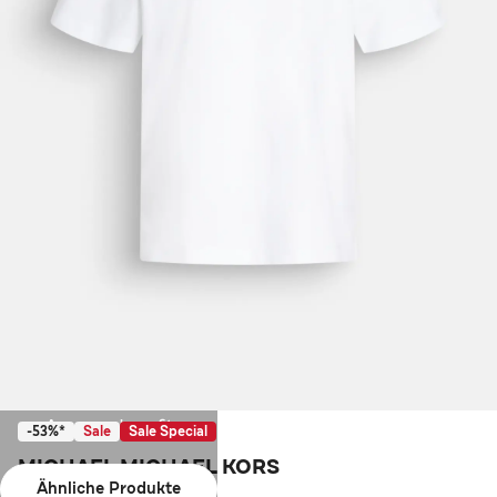
Ausverkauft
-53%*
Sale
Sale Special
MICHAEL MICHAEL KORS
Ähnliche Produkte
T-Shirt weiß