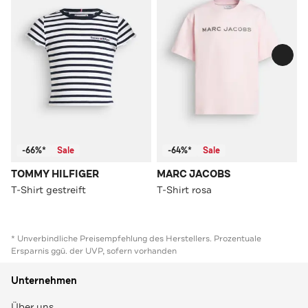
-66%*
Sale
-64%*
Sale
TOMMY HILFIGER
MARC JACOBS
T-Shirt gestreift
T-Shirt rosa
* Unverbindliche Preisempfehlung des Herstellers. Prozentuale
Ersparnis ggü. der UVP, sofern vorhanden
Unternehmen
Über uns