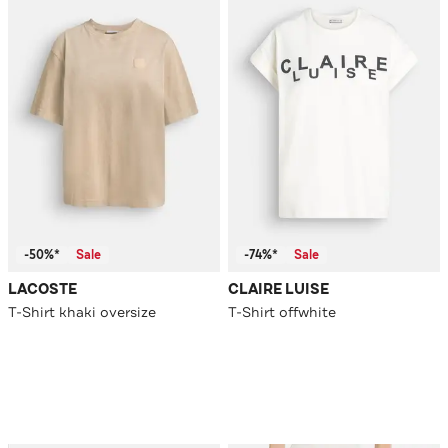
-50%*
Sale
-74%*
Sale
LACOSTE
CLAIRE LUISE
T-Shirt khaki oversize
T-Shirt offwhite