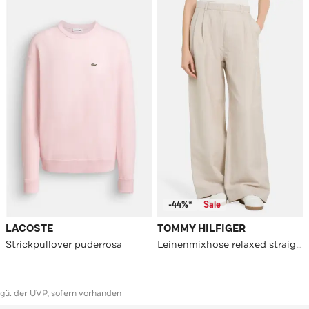
-44%*
Sale
LACOSTE
TOMMY HILFIGER
Strickpullover puderrosa
Leinenmixhose relaxed straight
ggü. der UVP, sofern vorhanden