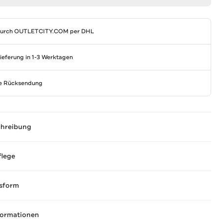
durch
OUTLETCITY.COM
per DHL
Lieferung in 1-3 Werktagen
se Rücksendung
chreibung
flege
sform
formationen