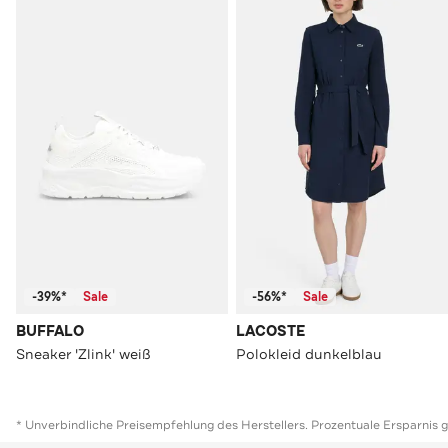
-39%*
Sale
-56%*
Sale
BUFFALO
LACOSTE
Sneaker 'Zlink' weiß
Polokleid dunkelblau
* Unverbindliche Preisempfehlung des Herstellers. Prozentuale Ersparnis 