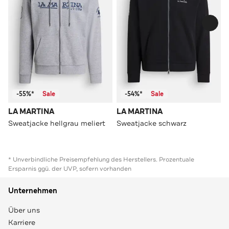
-55%*
Sale
-54%*
Sale
LA MARTINA
LA MARTINA
Sweatjacke hellgrau meliert
Sweatjacke schwarz
* Unverbindliche Preisempfehlung des Herstellers. Prozentuale
Ersparnis ggü. der UVP, sofern vorhanden
Unternehmen
Über uns
Karriere