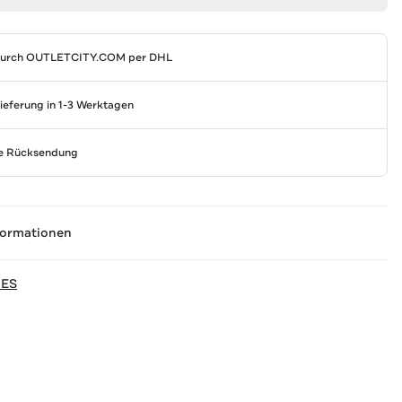
durch
OUTLETCITY.COM
per DHL
Lieferung in 1-3 Werktagen
se Rücksendung
formationen
NES