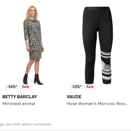
-56%*
Sale
-53%*
Sale
BETTY BARCLAY
VAUDE
Minikleid animal
Hose Women's Monviso Wool 3/4 Tights
ggü. der UVP, sofern vorhanden