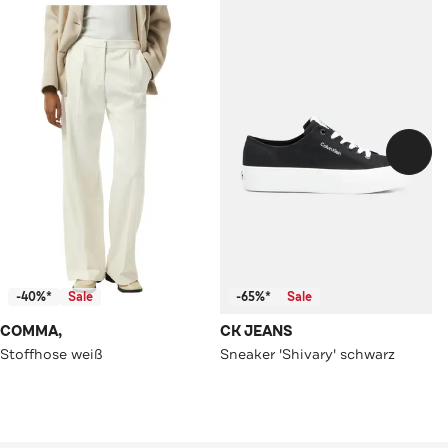
-40%*
Sale
-65%*
Sale
COMMA,
CK JEANS
Stoffhose weiß
Sneaker 'Shivary' schwarz