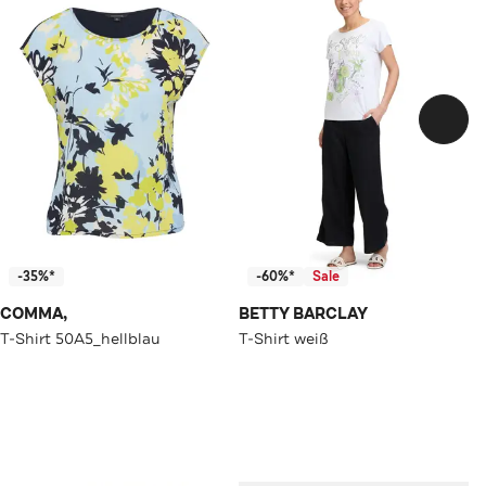
-35%*
-60%*
Sale
COMMA,
BETTY BARCLAY
T-Shirt 50A5_hellblau
T-Shirt weiß