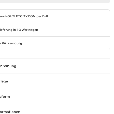
durch
OUTLETCITY.COM
per DHL
Lieferung in 1-3 Werktagen
se Rücksendung
chreibung
flege
sform
formationen