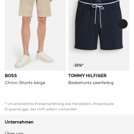
-30%*
BOSS
TOMMY HILFIGER
Chino-Shorts beige
Badeshorts zweifarbig
* Unverbindliche Preisempfehlung des Herstellers. Prozentuale
Ersparnis ggü. der UVP, sofern vorhanden
Unternehmen
Über uns