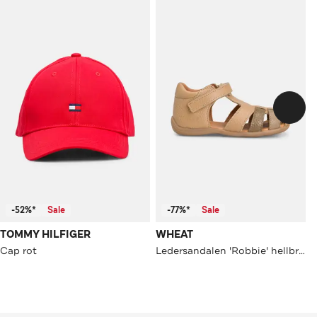
-52%*
Sale
-77%*
Sale
TOMMY HILFIGER
WHEAT
Cap rot
Ledersandalen 'Robbie' hellbraun