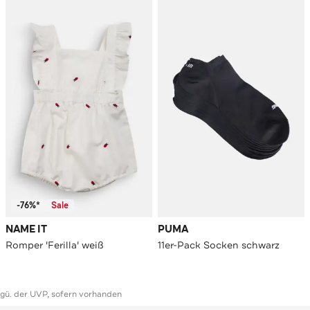
-76%*
Sale
NAME IT
PUMA
Romper 'Ferilla' weiß
11er-Pack Socken schwarz
ggü. der UVP, sofern vorhanden