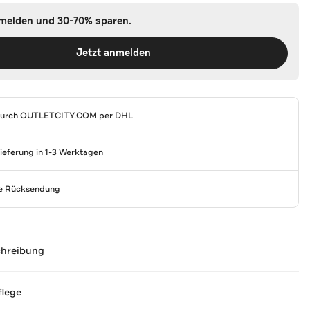
nmelden und 30-70% sparen.
Jetzt anmelden
durch
OUTLETCITY.COM
per DHL
Lieferung in 1-3 Werktagen
se Rücksendung
chreibung
flege