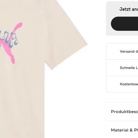
Jetzt a
Versand 
Schnelle 
Kostenlo
Produktbes
Material & P