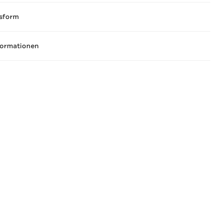
sform
formationen