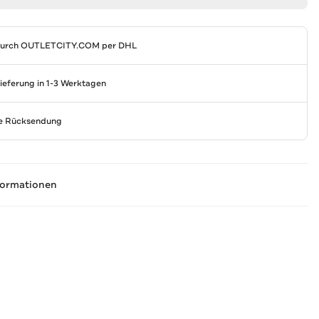
durch
OUTLETCITY.COM
per DHL
Lieferung in 1-3 Werktagen
se Rücksendung
formationen