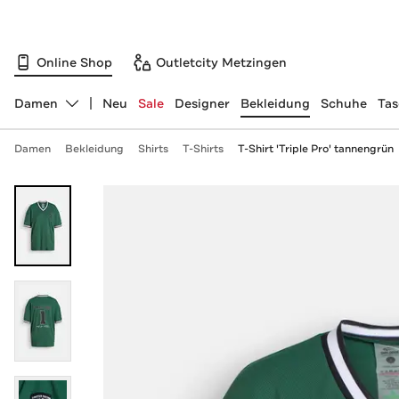
Online Shop
Outletcity Metzingen
Damen
Neu
Sale
Designer
Bekleidung
Schuhe
Ta
Abteilung ändern, ausgewählt:
Damen
Bekleidung
Shirts
T-Shirts
T-Shirt 'Triple Pro' tannengrün