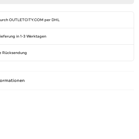
durch
OUTLETCITY.COM
per DHL
Lieferung in 1-3 Werktagen
se Rücksendung
formationen