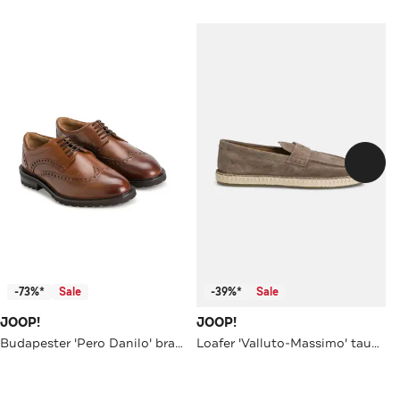
-73%*
Sale
-39%*
Sale
JOOP!
JOOP!
Budapester 'Pero Danilo' braun
Loafer 'Valluto-Massimo' taupe