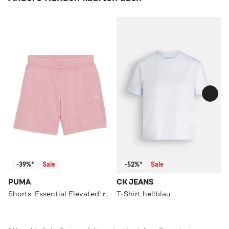
-39%*
Sale
-52%*
Sale
PUMA
CK JEANS
Shorts 'Essential Elevated' rosa
T-Shirt hellblau