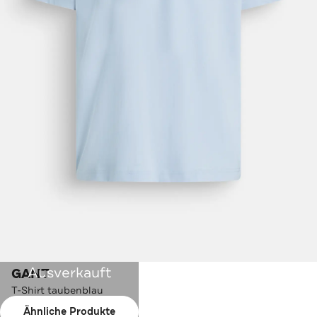
Ausverkauft
GANT
T-Shirt taubenblau
Ähnliche Produkte
Farbe:
taubenblau