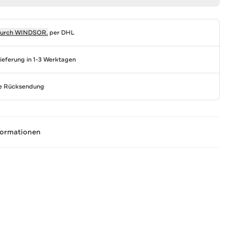
durch
WINDSOR.
per DHL
Lieferung in 1-3 Werktagen
se Rücksendung
formationen