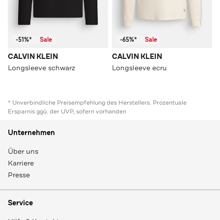
-51%*
Sale
-65%*
Sale
CALVIN KLEIN
CALVIN KLEIN
Longsleeve schwarz
Longsleeve ecru
* Unverbindliche Preisempfehlung des Herstellers. Prozentuale
Ersparnis ggü. der UVP, sofern vorhanden
Unternehmen
Über uns
Karriere
Presse
Service