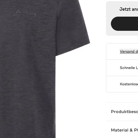
Jetzt a
Versand 
Schnelle 
Kostenlo
Produktbes
Material & P