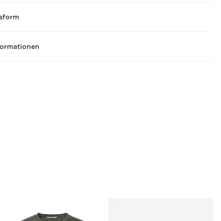
sform
formationen