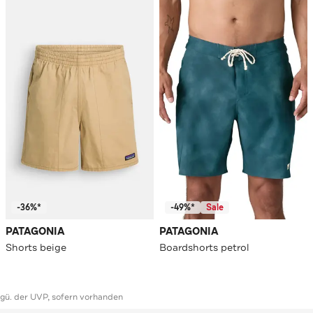
-36%*
-49%*
Sale
PATAGONIA
PATAGONIA
Shorts beige
Boardshorts petrol
ggü. der UVP, sofern vorhanden