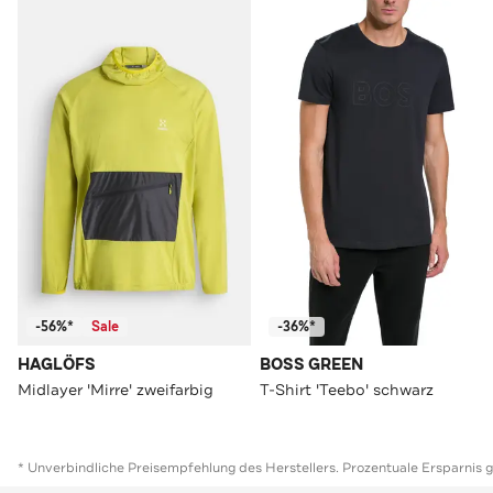
-56%*
Sale
-36%*
HAGLÖFS
BOSS GREEN
Midlayer 'Mirre' zweifarbig
T-Shirt 'Teebo' schwarz
* Unverbindliche Preisempfehlung des Herstellers. Prozentuale Ersparnis 