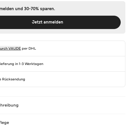
nmelden und 30-70% sparen.
Jetzt anmelden
durch
VAUDE
per DHL
Lieferung in 1-3 Werktagen
se Rücksendung
chreibung
flege