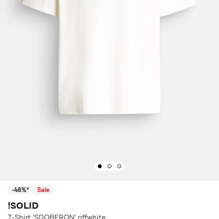
-48%*
Sale
!SOLID
T-Shirt 'SDOBERON' offwhite