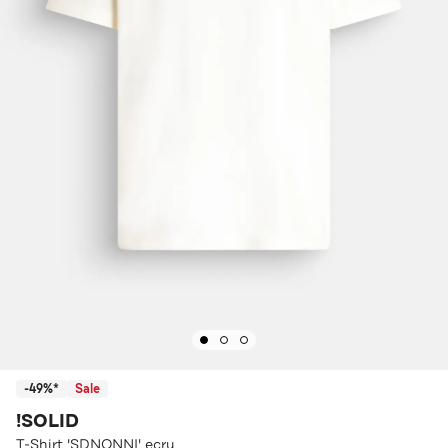
-49%*
Sale
!SOLID
T-Shirt 'SDNONNI' ecru