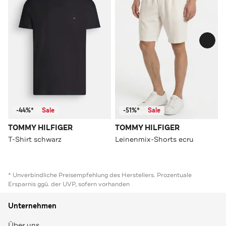
-44%*
Sale
-51%*
Sale
TOMMY HILFIGER
TOMMY HILFIGER
T-Shirt schwarz
Leinenmix-Shorts ecru
* Unverbindliche Preisempfehlung des Herstellers. Prozentuale
Ersparnis ggü. der UVP, sofern vorhanden
Unternehmen
Über uns