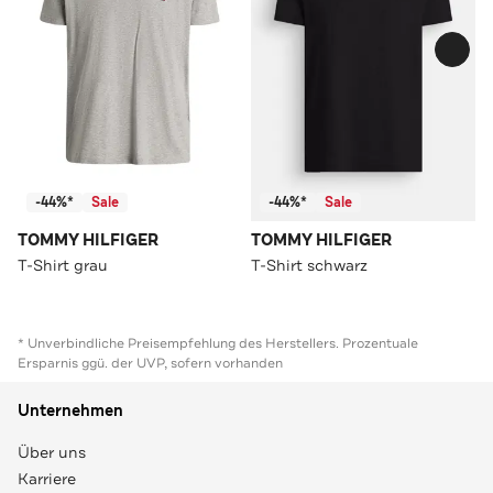
-44%*
Sale
-44%*
Sale
TOMMY HILFIGER
TOMMY HILFIGER
T-Shirt grau
T-Shirt schwarz
* Unverbindliche Preisempfehlung des Herstellers. Prozentuale
Ersparnis ggü. der UVP, sofern vorhanden
Unternehmen
Über uns
Karriere