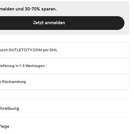
nmelden und 30-70% sparen.
Jetzt anmelden
durch
OUTLETCITY.COM
per DHL
Lieferung in 1-3 Werktagen
se Rücksendung
chreibung
flege