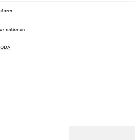
sform
formationen
SODA