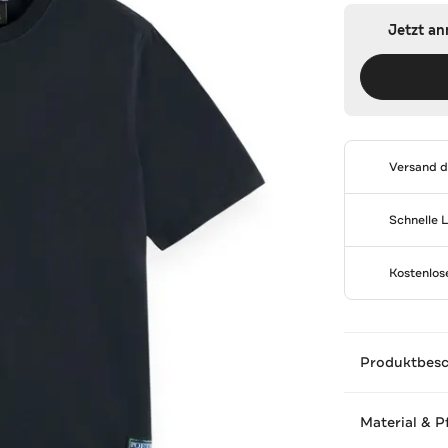
Jetzt a
Versand 
Schnelle 
Kostenlo
Produktbes
Material & P