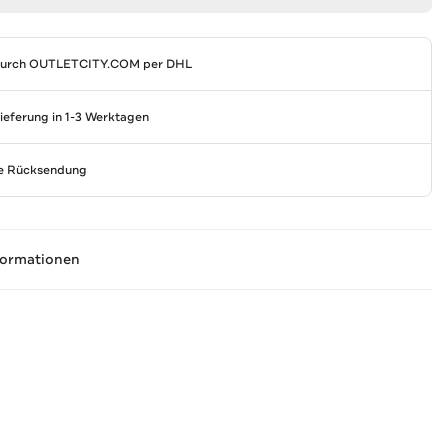
durch
OUTLETCITY.COM
per DHL
Lieferung in 1-3 Werktagen
se Rücksendung
formationen