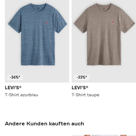
-36%*
-33%*
LEVI'S®
LEVI'S®
T-Shirt azurblau
T-Shirt taupe
Andere Kunden kauften auch