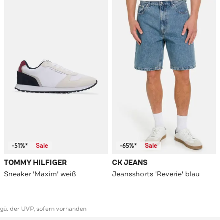
-51%*
Sale
-65%*
Sale
TOMMY HILFIGER
CK JEANS
Sneaker 'Maxim' weiß
Jeansshorts 'Reverie' blau
ggü. der UVP, sofern vorhanden