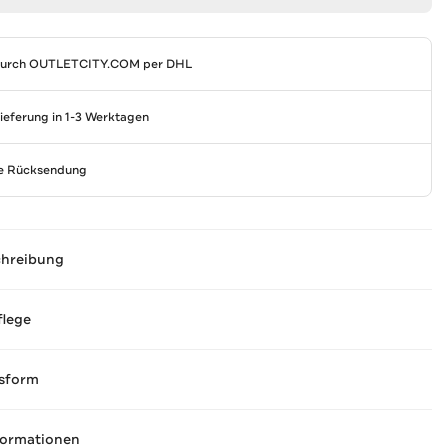
durch
OUTLETCITY.COM
per DHL
Lieferung in 1-3 Werktagen
se Rücksendung
chreibung
flege
sform
formationen