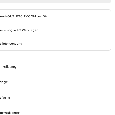
durch
OUTLETCITY.COM
per DHL
Lieferung in 1-3 Werktagen
se Rücksendung
chreibung
flege
sform
formationen