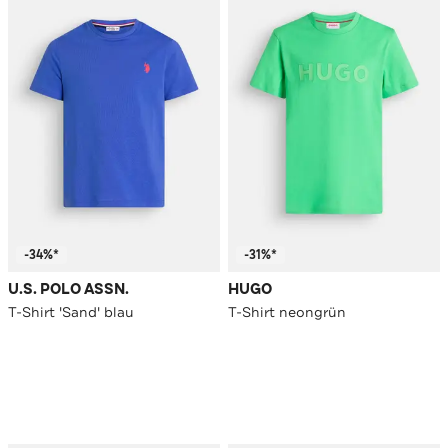
-34%*
-31%*
U.S. POLO ASSN.
HUGO
T-Shirt 'Sand' blau
T-Shirt neongrün