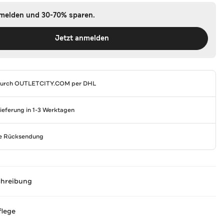
nmelden und 30-70% sparen.
Jetzt anmelden
durch
OUTLETCITY.COM
per DHL
Lieferung in 1-3 Werktagen
se Rücksendung
chreibung
flege