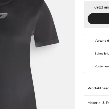
Jetzt a
Versand 
Schnelle 
Kostenlo
Produktbes
Material & P