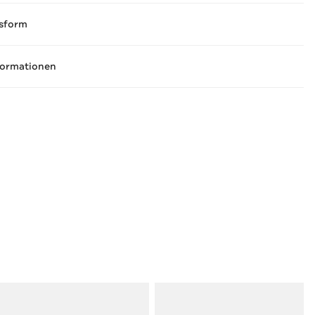
sform
formationen