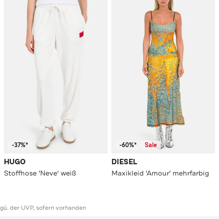
-37%*
-60%*
Sale
HUGO
DIESEL
Stoffhose 'Neve' weiß
Maxikleid 'Amour' mehrfarbig
ggü. der UVP, sofern vorhanden