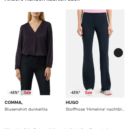
-45%*
Sale
-65%*
Sale
COMMA,
HUGO
Blusenshirt dunkellila
Stoffhose 'Himelina' nachtblau