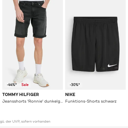
-44%*
Sale
-30%*
TOMMY HILFIGER
NIKE
Jeansshorts 'Ronnie' dunkelgrau
Funktions-Shorts schwarz
ggü. der UVP, sofern vorhanden