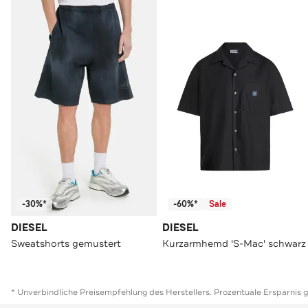
-30%*
-60%*
Sale
DIESEL
DIESEL
Sweatshorts gemustert
Kurzarmhemd 'S-Mac' schwarz
* Unverbindliche Preisempfehlung des Herstellers. Prozentuale Ersparnis 