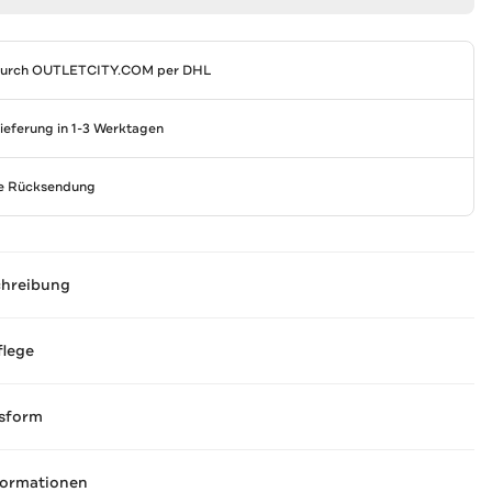
durch
OUTLETCITY.COM
per DHL
Lieferung in 1-3 Werktagen
se Rücksendung
chreibung
flege
sform
formationen