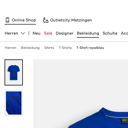
Online Shop
Outletcity Metzingen
Herren
Neu
Sale
Designer
Bekleidung
Schuhe
Acc
Abteilung ändern, ausgewählt:
Herren
Bekleidung
Shirts
T-Shirts
T-Shirt royalblau