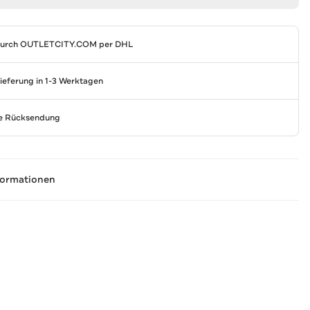
durch
OUTLETCITY.COM
per DHL
Lieferung in 1-3 Werktagen
se Rücksendung
formationen