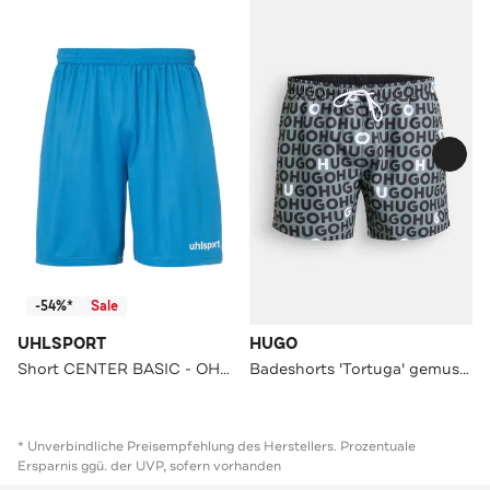
-54%*
Sale
UHLSPORT
HUGO
Short CENTER BASIC - OHNE INNENSLIP cyan Straight
Badeshorts 'Tortuga' gemustert
* Unverbindliche Preisempfehlung des Herstellers. Prozentuale
Ersparnis ggü. der UVP, sofern vorhanden