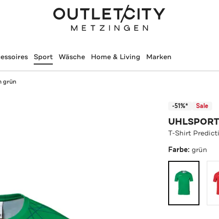
essoires
Sport
Wäsche
Home & Living
Marken
n grün
-51%*
Sale
UHLSPOR
T-Shirt Predict
Farbe:
grün