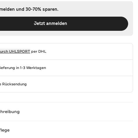
nmelden und 30-70% sparen.
Jetzt anmelden
durch
UHLSPORT
per DHL
Lieferung in 1-3 Werktagen
se Rücksendung
chreibung
flege