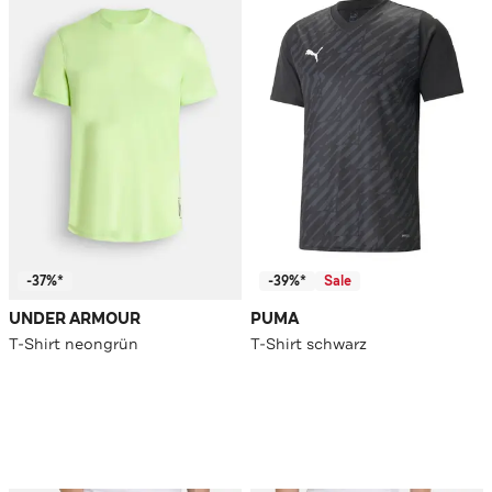
-37%*
-39%*
Sale
UNDER ARMOUR
PUMA
T-Shirt neongrün
T-Shirt schwarz