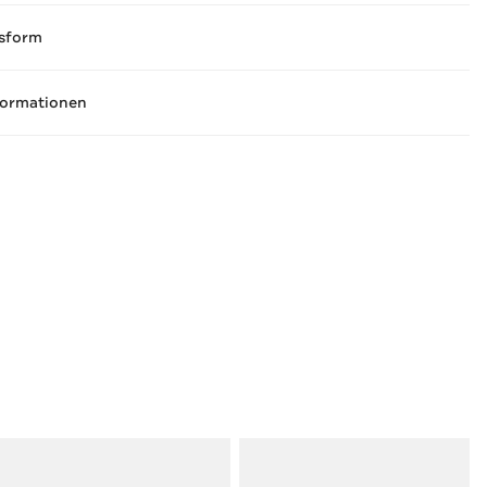
sform
formationen