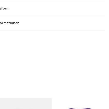
sform
formationen