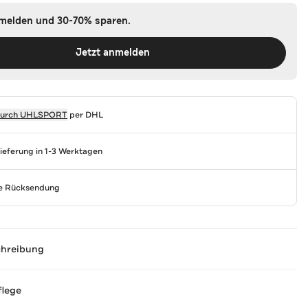
nmelden und 30-70% sparen.
Jetzt anmelden
durch
UHLSPORT
per DHL
Lieferung in 1-3 Werktagen
se Rücksendung
chreibung
flege