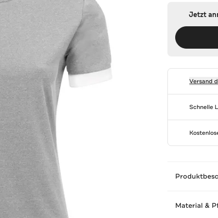
Jetzt a
Versand 
Schnelle 
Kostenlo
Produktbes
Material & P