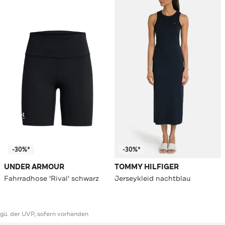
-30%*
-30%*
UNDER ARMOUR
TOMMY HILFIGER
Fahrradhose 'Rival' schwarz
Jerseykleid nachtblau
ggü. der UVP, sofern vorhanden