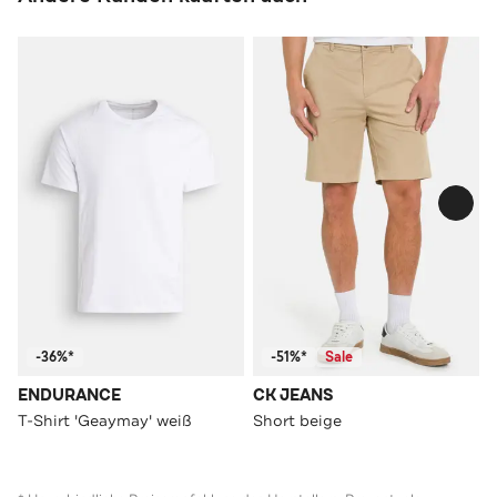
-36%*
-51%*
Sale
ENDURANCE
CK JEANS
T-Shirt 'Geaymay' weiß
Short beige