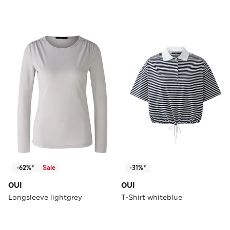
-62%*
Sale
-31%*
OUI
OUI
Longsleeve lightgrey
T-Shirt whiteblue