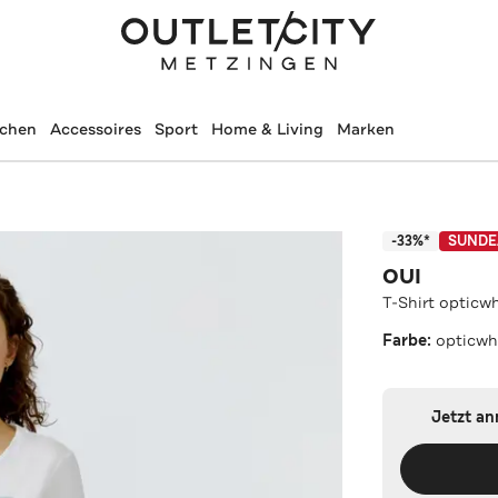
schen
Accessoires
Sport
Home & Living
Marken
-33%*
SUNDE
OUI
T-Shirt opticw
Farbe:
opticwh
Jetzt a