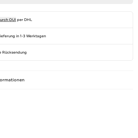
durch
OUI
per DHL
Lieferung in 1-3 Werktagen
se Rücksendung
formationen