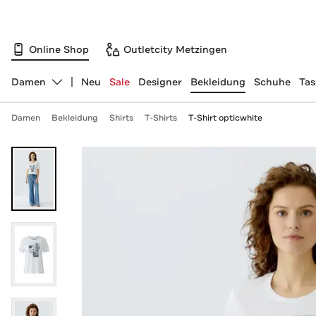
Online Shop
Outletcity Metzingen
Damen
Neu
Sale
Designer
Bekleidung
Schuhe
Ta
Abteilung ändern, ausgewählt:
Damen
Bekleidung
Shirts
T-Shirts
T-Shirt opticwhite