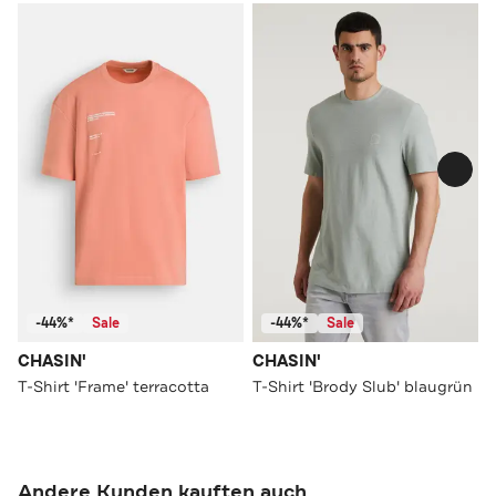
-44%*
Sale
-44%*
Sale
CHASIN'
CHASIN'
T-Shirt 'Frame' terracotta
T-Shirt 'Brody Slub' blaugrün
Andere Kunden kauften auch