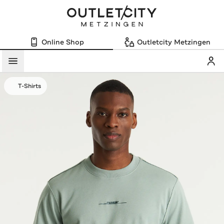
Online Shop
Outletcity Metzingen
Mein
Menü
T-Shirts