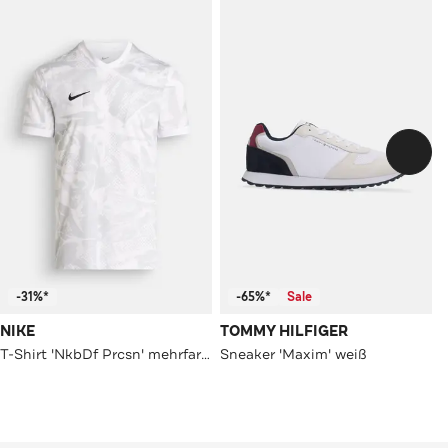
-31%*
-65%*
Sale
NIKE
TOMMY HILFIGER
T-Shirt 'NkbDf Prcsn' mehrfarbig
Sneaker 'Maxim' weiß