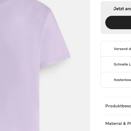
Jetzt a
Versand 
Schnelle 
Kostenlo
Produktbes
Material & P