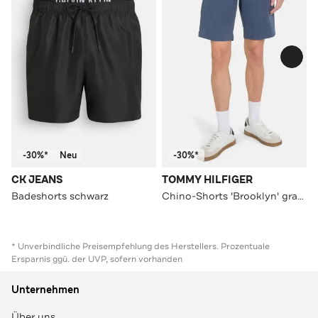
-30%*
Neu
-30%*
CK JEANS
TOMMY HILFIGER
Badeshorts schwarz
Chino-Shorts 'Brooklyn' graublau
* Unverbindliche Preisempfehlung des Herstellers. Prozentuale
Ersparnis ggü. der UVP, sofern vorhanden
Unternehmen
Über uns