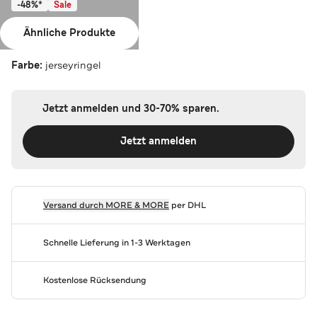
-48%*
Sale
MORE & MORE
Ähnliche Produkte
T-Shirt jerseyringel
Farbe:
jerseyringel
Jetzt anmelden und 30-70% sparen.
Jetzt anmelden
Versand durch
MORE & MORE
per DHL
Schnelle Lieferung in 1-3 Werktagen
Kostenlose Rücksendung