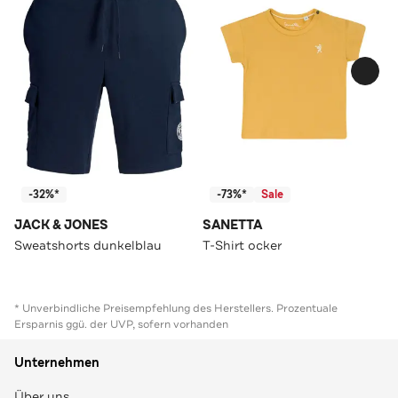
-32%*
-73%*
Sale
JACK & JONES
SANETTA
Sweatshorts dunkelblau
T-Shirt ocker
* Unverbindliche Preisempfehlung des Herstellers. Prozentuale
Ersparnis ggü. der UVP, sofern vorhanden
Unternehmen
Über uns