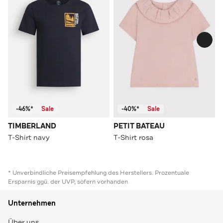
-46%*
Sale
-40%*
Sale
TIMBERLAND
PETIT BATEAU
T-Shirt navy
T-Shirt rosa
* Unverbindliche Preisempfehlung des Herstellers. Prozentuale
Ersparnis ggü. der UVP, sofern vorhanden
Unternehmen
Über uns