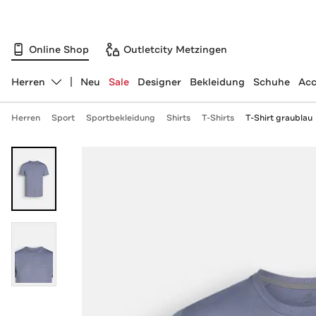
Online Shop
Outletcity Metzingen
Herren
Neu
Sale
Designer
Bekleidung
Schuhe
Acc
Abteilung ändern, ausgewählt:
Herren
Sport
Sportbekleidung
Shirts
T-Shirts
T-Shirt graublau