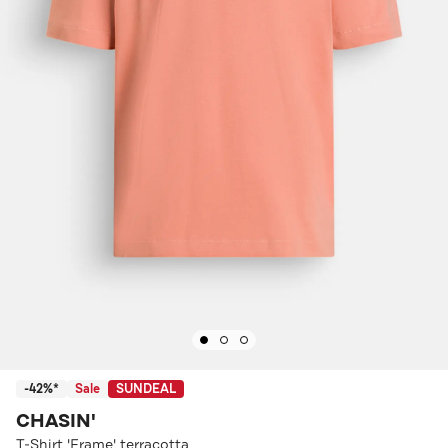
-42%*
Sale
SUNDEAL
CHASIN'
T-Shirt 'Frame' terracotta