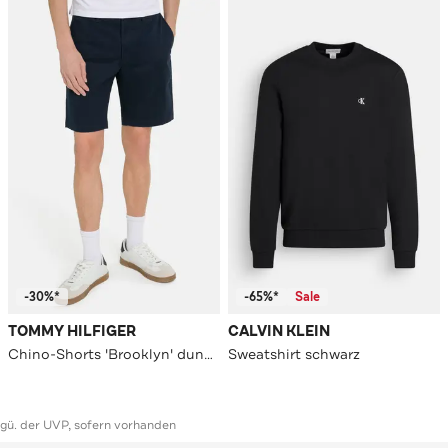
-30%*
-65%*
Sale
TOMMY HILFIGER
CALVIN KLEIN
Chino-Shorts 'Brooklyn' dunkelblau
Sweatshirt schwarz
ggü. der UVP, sofern vorhanden