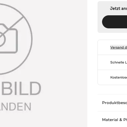
Jetzt a
Versand 
Schnelle 
Kostenlo
Produktbes
Material & P