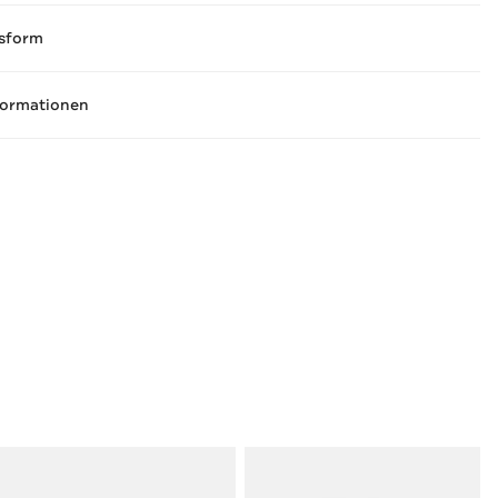
sform
formationen