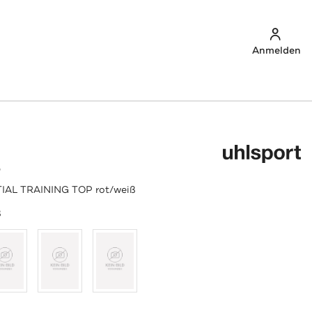
Anmelden
T
TIAL TRAINING TOP rot/weiß
ß