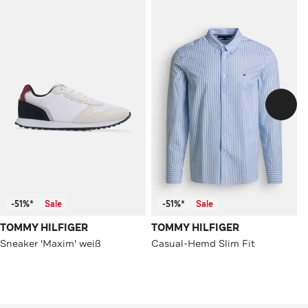
-51%*
Sale
-51%*
Sale
TOMMY HILFIGER
TOMMY HILFIGER
Sneaker 'Maxim' weiß
Casual-Hemd Slim Fit