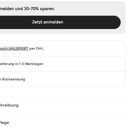
nmelden und 30-70% sparen.
Jetzt anmelden
durch
UHLSPORT
per DHL
Lieferung in 1-3 Werktagen
se Rücksendung
chreibung
flege